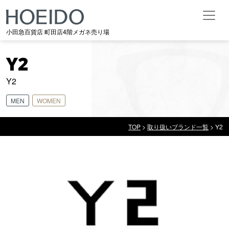
メインナビゲーション
小田急百貨店 町田店4階メガネ売り場
Y2
Y2
MEN
WOMEN
TOP
>
取り扱いブランド一覧
>
Y2