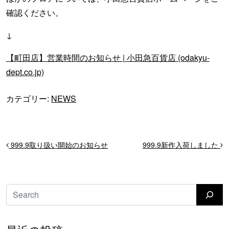
確認ください。
↓
【町田店】営業時間のお知らせ | 小田急百貨店 (odakyu-
dept.co.jp)
カテゴリー:
NEWS
投稿ナビゲーション
999.9取り扱い開始のお知らせ
999.9新作入荷しました
検索