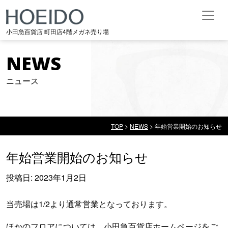
メインナビゲーション
小田急百貨店 町田店4階メガネ売り場
NEWS
ニュース
TOP
>
NEWS
>
年始営業開始のお知らせ
年始営業開始のお知らせ
投稿日:
2023年1月2日
当売場は1/2より通常営業となっております。
ほかのフロアについては、小田急百貨店ホームページをご