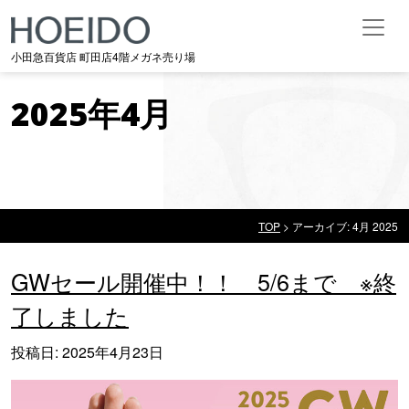
メインナビゲーション
小田急百貨店 町田店4階メガネ売り場
2025年4月
TOP
>
アーカイブ: 4月 2025
2025年4月
GWセール開催中！！ 5/6まで ※終
了しました
投稿日:
2025年4月23日