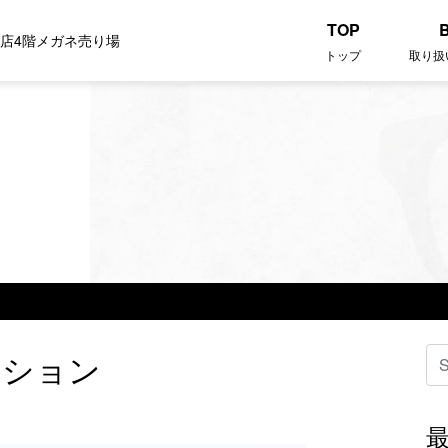
TOP
田店4階メガネ売り場
トップ
取り扱
クション
検