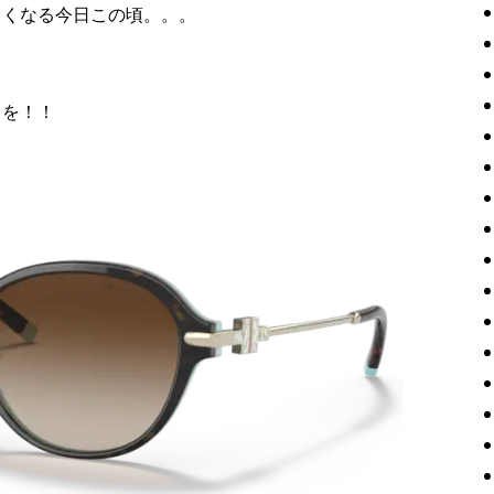
しくなる今日この頃。。。
出を！！