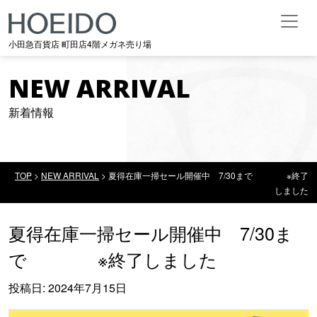
メインナビゲーション
小田急百貨店 町田店4階メガネ売り場
NEW ARRIVAL
新着情報
TOP
>
NEW ARRIVAL
>
夏得在庫一掃セール開催中 7/30まで ※終了
しました
夏得在庫一掃セール開催中 7/30ま
で ※終了しました
投稿日:
2024年7月15日