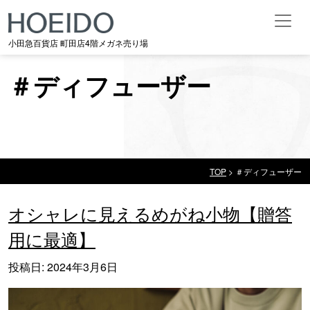
メインナビゲーション
小田急百貨店 町田店4階メガネ売り場
＃ディフューザー
TOP
>
＃ディフューザー
＃ディフューザー
オシャレに見えるめがね小物【贈答
用に最適】
投稿日:
2024年3月6日